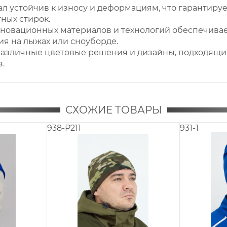
л устойчив к износу и деформациям, что гарантиру
ных стирок.
нновационных материалов и технологий обеспечивае
я на лыжах или сноуборде.
различные цветовые решения и дизайны, подходящие
.
СХОЖИЕ ТОВАРЫ
932-P281
932-P284