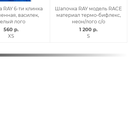
Y модель RACE
Шапочка RAY модель RACE
Ша
ермо-бифлекс,
материал термо-бифлекс,
ма
"Патриот"
принт Патриот_1синий
пр
200 р.
1 200 р.
M
M