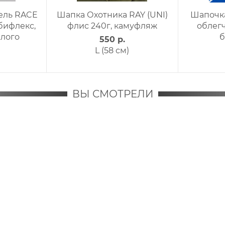
 RACE
Шапочка RAY модель RACE
Шапочка RA
лекс,
материал термо-бифлекс,
материал т
принт Галактика
принт 
1 200 р.
1 
M
ВЫ СМОТРЕЛИ