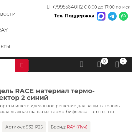
+79955640112
С 8:00 до 17:00 по мск
вости
Тех. Поддержка
:
RAY
акты
0
0
ель RACE материал термо-
ектор 2 синий
орта и ищете идеальное решение для защиты головы
ская лыжная шапка из термо-бифлекса – это то, что
Артикул:
932-P25
Бренд:
RAY (Луч)