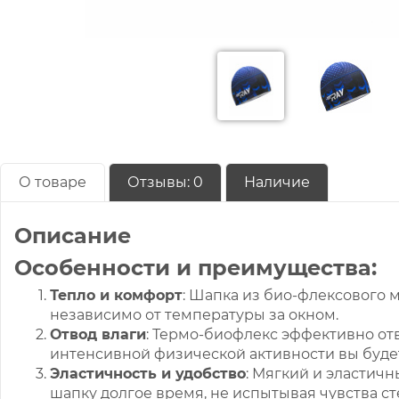
О товаре
Отзывы:
0
Наличие
Описание
Особенности и преимущества:
Тепло и комфорт
: Шапка из био-флексового м
независимо от температуры за окном.
Отвод влаги
: Термо-биофлекс эффективно отв
интенсивной физической активности вы будет
Эластичность и удобство
: Мягкий и эластичн
шапку долгое время, не испытывая чувства ст