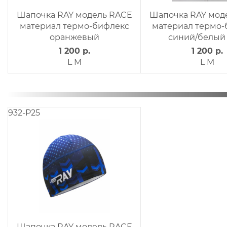
Шапочка RAY 6-ти клинка
Шапочка RAY модель
облегченная, василек,
материал термо-биф
белый лого
неон/лого с/о
560 р.
1 200 р.
XS
S
932-P25
Шапочка RAY модель RACE