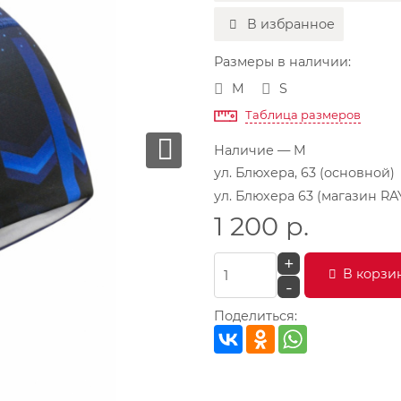
В избранное
Размеры в наличии:
M
S
Таблица размеров
Наличие
— M
ул. Блюхера, 63 (основной)
ул. Блюхера 63 (магазин RA
1 200
р.
+
В корзи
-
Поделиться: