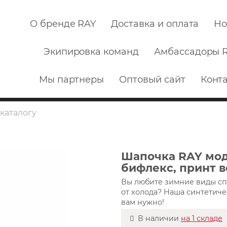
О бренде RAY
Доставка и оплата
Но
Экипировка команд
Амбассадоры 
Мы партнеры
Оптовый сайт
Конт
Шапочка RAY мод
бифлекс, принт в
Вы любите зимние виды сп
от холода? Наша синтетиче
вам нужно!
В наличии
на 1 складе