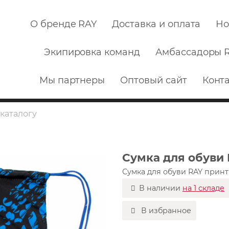
О бренде RAY
Доставка и оплата
Но
Экипировка команд
Амбассадоры 
Мы партнеры
Оптовый сайт
Конт
Сумка для обуви
Сумка для обуви RAY прин
В наличии
на 1 складе
В избранное