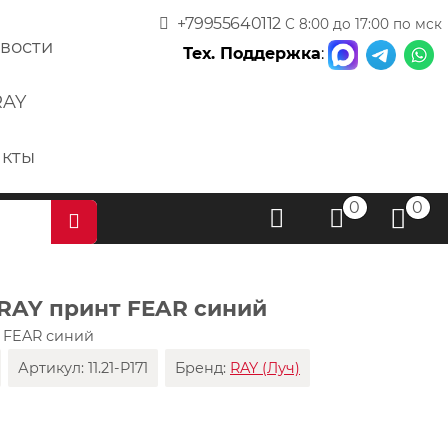
+79955640112
С 8:00 до 17:00 по мск
вости
Тех. Поддержка
:
RAY
акты
0
0
 RAY принт FEAR синий
т FEAR синий
Артикул:
11.21-P171
Бренд:
RAY (Луч)