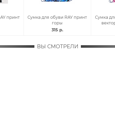
RAY принт
Сумка для обуви RAY принт
Сумка дл
горы
векто
315 р.
ВЫ СМОТРЕЛИ