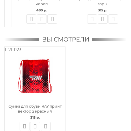
горы
FEAR синий
315 р.
315 р.
ВЫ СМОТРЕЛИ
11.21-P23
Сумка для обуви RAY принт
вектор 2 красный
315 р.