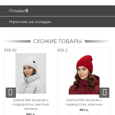
Отзывы:
0
Наличие на складах
СХОЖИЕ ТОВАРЫ
939-0
939-12
заная с
Шапка RAY вязаная с
Шапка RAY вязана
красный
подворотом, белый
подворотом, бор
890 р.
890 р.