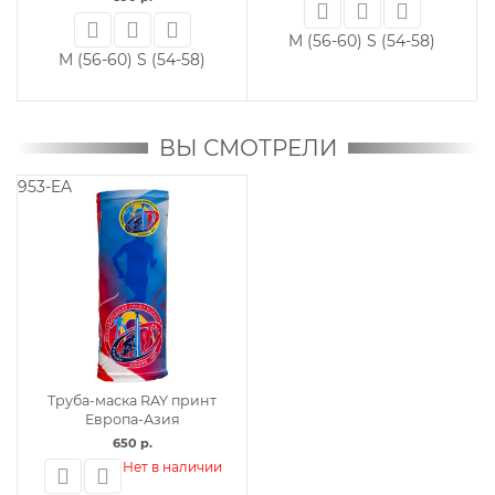
(54-58)
M (56-60)
S (54-58)
M (56-60)
S (54-
ВЫ СМОТРЕЛИ
953-EA
Труба-маска RAY принт
Европа-Азия
650 р.
Нет в наличии