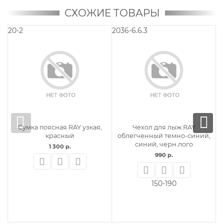
СХОЖИЕ ТОВАРЫ
20-2
2036-6.6.3
20
Сумка поясная RAY узкая,
Чехол для лыж RAY
красный
облегченный темно-синий,
синий, черн.лого
1 300 р.
990 р.
150-190