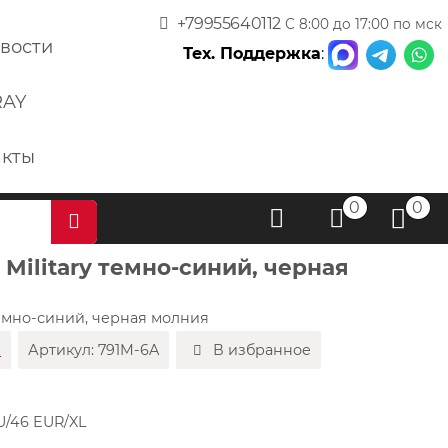
+79955640112
С 8:00 до 17:00 по мск
вости
Тех. Поддержка
:
RAY
акты
0
0
Military темно-синий, черная
темно-синий, черная молния
х
Артикул:
791M-6A
В избранное
U/46 EUR/XL