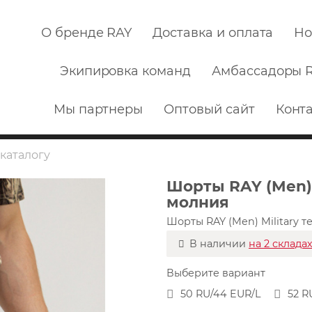
О бренде RAY
Доставка и оплата
Но
Экипировка команд
Амбассадоры 
Мы партнеры
Оптовый сайт
Конт
Шорты RAY (Men) 
молния
Шорты RAY (Men) Military 
В наличии
на 2 склада
Выберите вариант
50 RU/44 EUR/L
52 R