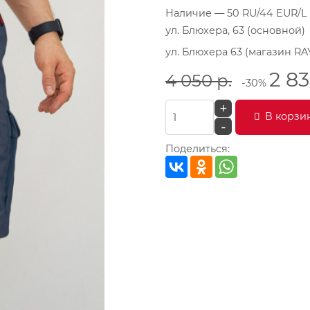
Наличие
— 50 RU/44 EUR/L
ул. Блюхера, 63 (основной)
ул. Блюхера 63 (магазин RA
2 8
4 050
р.
-30%
+
В корзи
-
Поделиться: