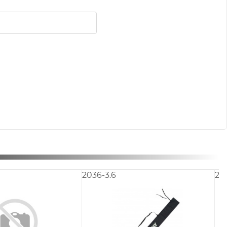
842.1M-8
3230.1