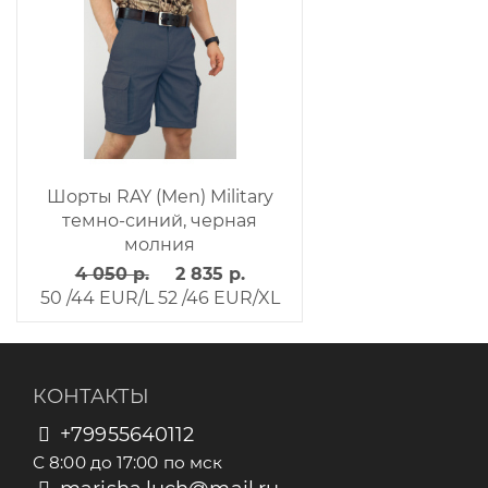
Шорты RAY (Men) Military
темно-синий, черная
молния
4 050 р.
2 835 р.
50 /44 EUR/L
52 /46 EUR/XL
КОНТАКТЫ
+79955640112
С 8:00 до 17:00 по мск