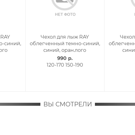
Чехол для лыж RAY
Чехол для лыж RAY
облегченный черный,
облегченный серый,
синий, зел.лого
темный синий, черн.ло
990 р.
990 р.
120-170
150-190
120-170
ВЫ СМОТРЕЛИ